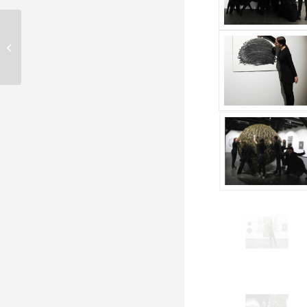
70. Ogólnopolski
Konkurs Recytatorski w
MDK