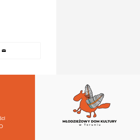
ści
O