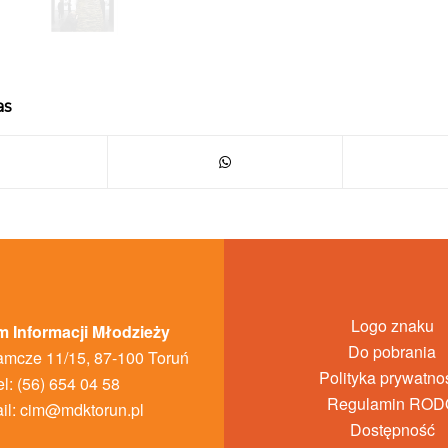
as
Logo znaku
 Informacji Młodzieży
Do pobrania
amcze 11/15, 87-100 Toruń
Polityka prywatno
el: (56) 654 04 58
Regulamin ROD
il:
cim@mdktorun.pl
Dostępność