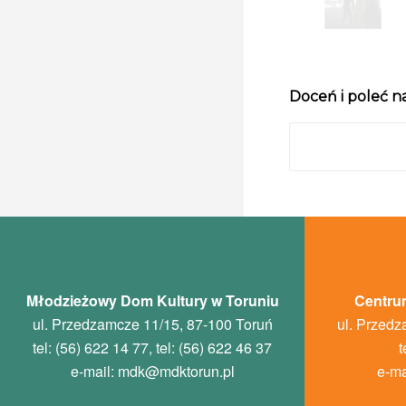
Doceń i poleć n
Młodzieżowy Dom Kultury w Toruniu
Centrum
ul. Przedzamcze 11/15, 87-100 Toruń
ul. Przedz
tel: (56) 622 14 77, tel: (56) 622 46 37
t
e-mail:
mdk
@mdktorun.pl
e-ma