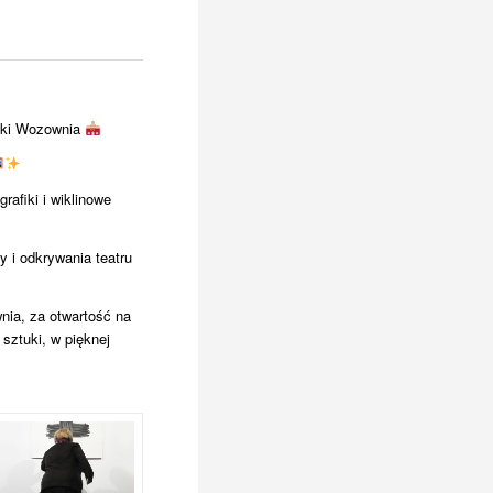
uki Wozownia
​
rafiki i wiklinowe
 i odkrywania teatru
wnia
, za otwartość na
sztuki, w pięknej