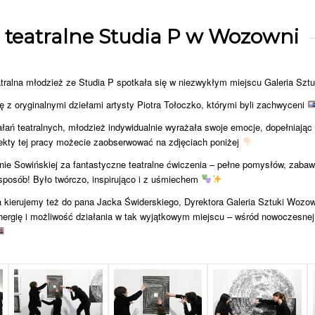
a teatralne Studia P w Wozowni
eatralna młodzież ze Studia P spotkała się w niezwykłym miejscu
Galeria Szt
ię z oryginalnymi dziełami artysty Piotra Tołoczko, którymi byli zachwyceni
łań teatralnych, młodzież indywidualnie wyrażała swoje emocje, dopełniając g
fekty tej pracy możecie zaobserwować na zdjęciach poniżej
ie Sowińskiej za fantastyczne teatralne ćwiczenia – pełne pomysłów, zabawy
sposób! Było twórczo, inspirująco i z uśmiechem
a kierujemy też do pana Jacka Świderskiego, Dyrektora
Galeria Sztuki Wozo
ergię i możliwość działania w tak wyjątkowym miejscu – wśród nowoczesnej 