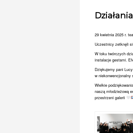
Działani
29 kwietnia 2025 r. t
Uczestnicy zetknęli s
W toku twórczych dzia
instalacje gestami. E
Dziękujemy pani Lucyn
w niekonwencjonalny 
Wielkie podziękowani
naszą młodzieżową en
przestrzeni galerii