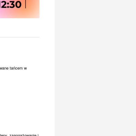
owane tańcem w
tępy, zaangażowanie i