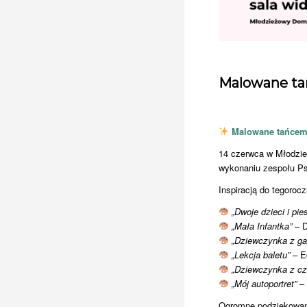
Malowane tań
Malowane tańcem
14 czerwca w Młodzie
wykonaniu zespołu Ps
Inspiracją do tegoroc
„Dwoje dzieci i pie
„Mała Infantka”
– D
„Dziewczynka z ga
„Lekcja baletu”
– E
„Dziewczynka z cz
„Mój autoportret”
– 
Ogromne podziękowani