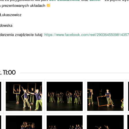
na prezentowanych układach
 Łukaszewicz
zdowska
arzenia znajdziecie tutaj:
https://www.facebook.com/reel/2903645509814357
 11:00