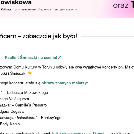
cem – zobaczcie jak było!
 –
Psotki i Śmieszki na scenie!
żowym Domu Kultury w Toruniu odbyły się dwa wyjątkowe koncerty pn. Mal
otki i Śmieszki
znego koncertu stały się
obrazy znanych malarzy:
s”
– Tadeusza Makowskiego
iega Velázqueza
łązką”
– Camille’a Pissarro
dgara Degasa
erwonym balonikiem”
– Banksy’ego
Fridy Kahlo
a za przygotowanie dla pani
Joli Łukaszewicz
oraz
Dzieci
– za piękne wys