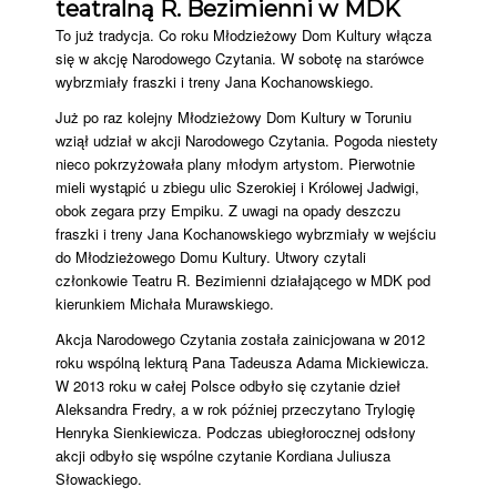
teatralną R. Bezimienni w MDK
To już tradycja. Co roku Młodzieżowy Dom Kultury włącza
się w akcję Narodowego Czytania. W sobotę na starówce
wybrzmiały fraszki i treny Jana Kochanowskiego.
Już po raz kolejny Młodzieżowy Dom Kultury w Toruniu
wziął udział w akcji Narodowego Czytania. Pogoda niestety
nieco pokrzyżowała plany młodym artystom. Pierwotnie
mieli wystąpić u zbiegu ulic Szerokiej i Królowej Jadwigi,
obok zegara przy Empiku. Z uwagi na opady deszczu
fraszki i treny Jana Kochanowskiego wybrzmiały w wejściu
do Młodzieżowego Domu Kultury. Utwory czytali
członkowie Teatru R. Bezimienni działającego w MDK pod
kierunkiem Michała Murawskiego.
Akcja Narodowego Czytania została zainicjowana w 2012
roku wspólną lekturą Pana Tadeusza Adama Mickiewicza.
W 2013 roku w całej Polsce odbyło się czytanie dzieł
Aleksandra Fredry, a w rok później przeczytano Trylogię
Henryka Sienkiewicza. Podczas ubiegłorocznej odsłony
akcji odbyło się wspólne czytanie Kordiana Juliusza
Słowackiego.