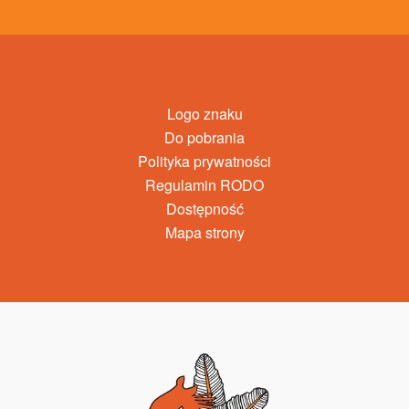
Logo znaku
Do pobrania
Polityka prywatności
Regulamin RODO
Dostępność
Mapa strony