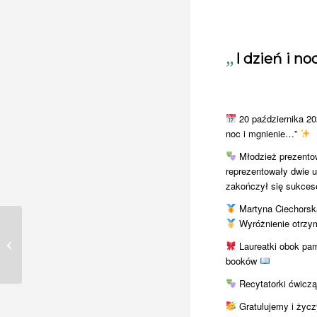
„
I dzień i n
20 października 202
noc i mgnienie…”
Młodzież prezentow
reprezentowały dwie 
zakończył się sukce
Martyna Ciechorska 
Wyróżnienie otrzyma
Samoloty, samochody i
Laureatki obok pam
inne cuda
booków
Recytatorki ćwiczą
Gratulujemy i życ