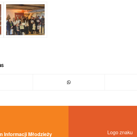
as
Logo znaku
 Informacji Młodzieży