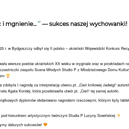
”
oc i mgnienie…
— sukces naszej wychowanki!
5 r. w Bydgoszczy odbył się II polsko – ukraiński Wojewódzki Konkurs Recyta
ała wiersze poetów ukraińskich XX wieku w oryginale oraz w przekładach na 
uczestniczki zespołu Scena Młodych Studio P z Młodzieżowego Domu Kultury
sem
zdobyła I nagrodę za interpretację utworu pt. „Cień królowej Jadwigi” autor
ła Agata Kondej, która przedstawiła utwór pt. „Cień” tej samej autorki.
iątkowych dyplomów obdarowano nagrodami rzeczowymi, którymi były tablet 
 pod kierunkiem artystycznym twórczyni Studia P Lucyny Sowińskiej ​
zymy dalszych sukcesów!