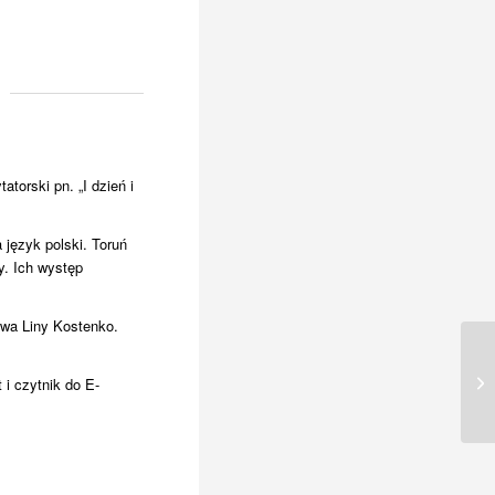
torski pn. „I dzień i
język polski. Toruń
. Ich występ
stwa Liny Kostenko.
i czytnik do E-