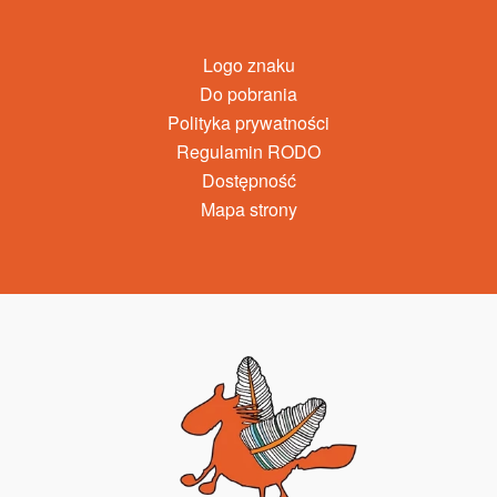
Logo znaku
Do pobrania
Polityka prywatności
Regulamin RODO
Dostępność
Mapa strony