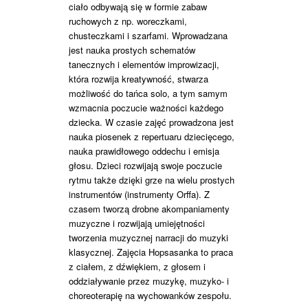
ciało odbywają się w formie zabaw
ruchowych z np. woreczkami,
chusteczkami i szarfami. Wprowadzana
jest nauka prostych schematów
tanecznych i elementów improwizacji,
która rozwija kreatywność, stwarza
możliwość do tańca solo, a tym samym
wzmacnia poczucie ważności każdego
dziecka. W czasie zajęć prowadzona jest
nauka piosenek z repertuaru dziecięcego,
nauka prawidłowego oddechu i emisja
głosu. Dzieci rozwijają swoje poczucie
rytmu także dzięki grze na wielu prostych
instrumentów (instrumenty Orffa). Z
czasem tworzą drobne akompaniamenty
muzyczne i rozwijają umiejętności
tworzenia muzycznej narracji do muzyki
klasycznej. Zajęcia Hopsasanka to praca
z ciałem, z dźwiękiem, z głosem i
oddziaływanie przez muzykę, muzyko- i
choreoterapię na wychowanków zespołu.