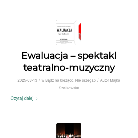
Ewaluacja – spektakl
teatralno-muzyczny
/
/
2025-03-13
w
Bądź na bieżąco
,
Nie przegap
Autor
Majka
Szałkowska
Czytaj dalej