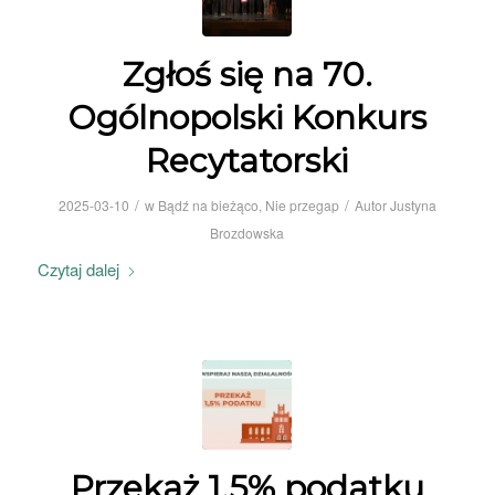
Zgłoś się na 70.
Ogólnopolski Konkurs
Recytatorski
/
/
2025-03-10
w
Bądź na bieżąco
,
Nie przegap
Autor
Justyna
Brozdowska
Czytaj dalej
Przekaż 1,5% podatku