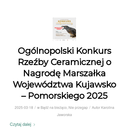
Ogólnopolski Konkurs
Rzeźby Ceramicznej o
Nagrodę Marszałka
Województwa Kujawsko
– Pomorskiego 2025
/
/
2025-03-18
w
Bądź na bieżąco
,
Nie przegap
Autor
Karolina
Jaworska
Czytaj dalej