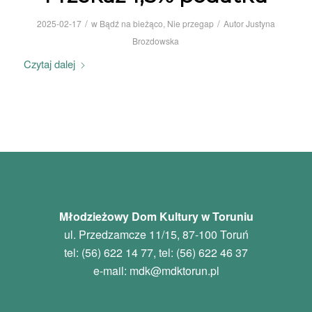
/
/
2025-02-17
w
Bądź na bieżąco
,
Nie przegap
Autor
Justyna
Brozdowska
Czytaj dalej
Młodzieżowy Dom Kultury w Toruniu
ul. Przedzamcze 11/15, 87-100 Toruń
tel: (56) 622 14 77, tel: (56) 622 46 37
e-mail:
mdk
@mdktorun.pl