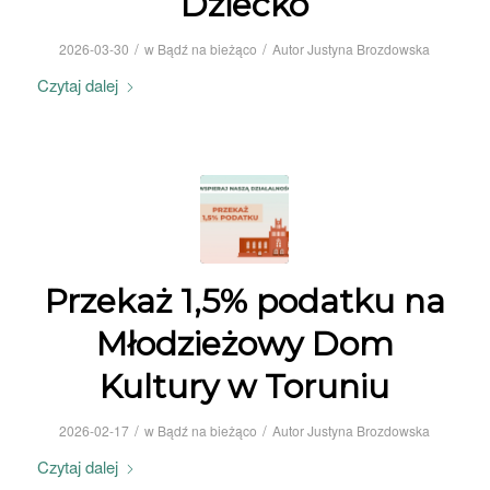
Dziecko
/
/
2026-03-30
w
Bądź na bieżąco
Autor
Justyna Brozdowska
Czytaj dalej
Przekaż 1,5% podatku na
Młodzieżowy Dom
Kultury w Toruniu
/
/
2026-02-17
w
Bądź na bieżąco
Autor
Justyna Brozdowska
Czytaj dalej