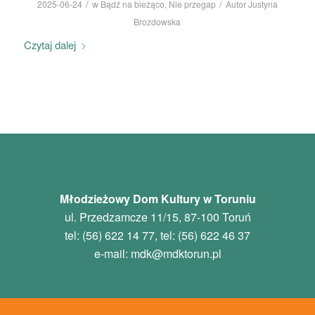
/
/
2025-06-24
w
Bądź na bieżąco
,
Nie przegap
Autor
Justyna
Brozdowska
Czytaj dalej
Młodzieżowy Dom Kultury w Toruniu
ul. Przedzamcze 11/15, 87-100 Toruń
tel: (56) 622 14 77, tel: (56) 622 46 37
e-mail:
mdk
@mdktorun.pl