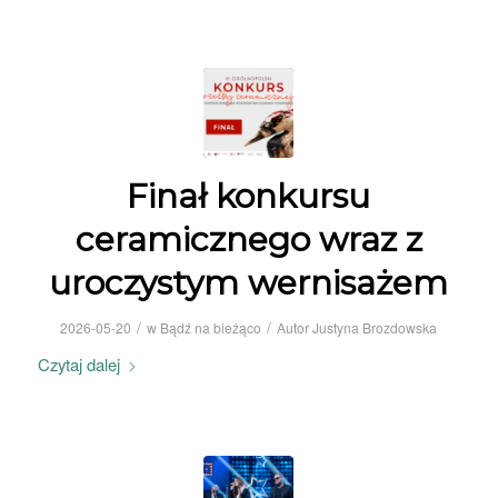
Finał konkursu
ceramicznego wraz z
uroczystym wernisażem
/
/
2026-05-20
w
Bądź na bieżąco
Autor
Justyna Brozdowska
Czytaj dalej