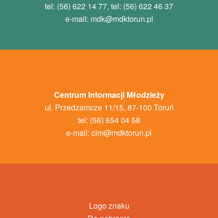
tel: (56) 622 14 77, tel: (56) 622 46 37
e-mail:
mdk
@mdktorun.pl
Centrum Informacji Młodzieży
ul. Przedzamcze 11/15, 87-100 Toruń
tel: (56) 654 04 58
e-mail:
cim@mdktorun.pl
Logo znaku