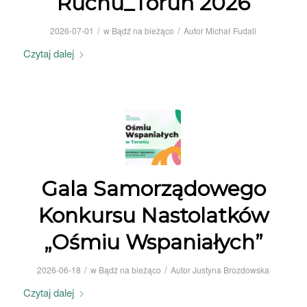
Ruchu_Toruń 2026
/
/
2026-07-01
w
Bądź na bieżąco
Autor
Michał Fudali
Czytaj dalej
Gala Samorządowego
Konkursu Nastolatków
„Ośmiu Wspaniałych”
/
/
2026-06-18
w
Bądź na bieżąco
Autor
Justyna Brozdowska
Czytaj dalej