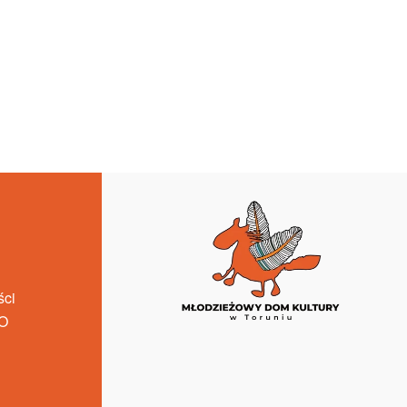
ści
O