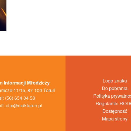
Logo znaku
 Informacji Młodzieży
Do pobrania
amcze 11/15, 87-100 Toruń
Polityka prywatno
el: (56) 654 04 58
Regulamin ROD
il:
cim@mdktorun.pl
Dostępność
Mapa strony