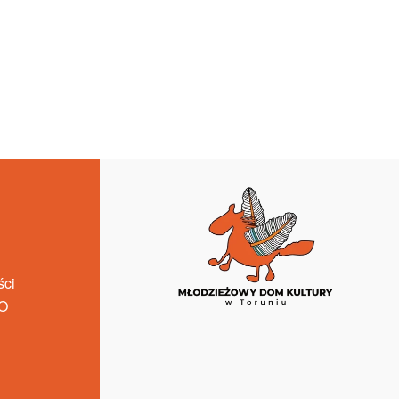
ści
O