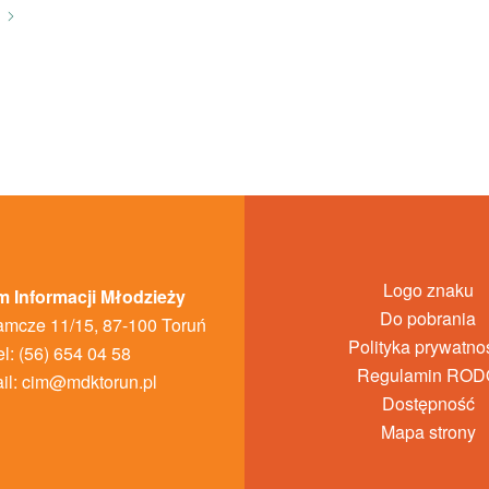
Logo znaku
 Informacji Młodzieży
Do pobrania
amcze 11/15, 87-100 Toruń
Polityka prywatno
el: (56) 654 04 58
Regulamin ROD
il:
cim@mdktorun.pl
Dostępność
Mapa strony