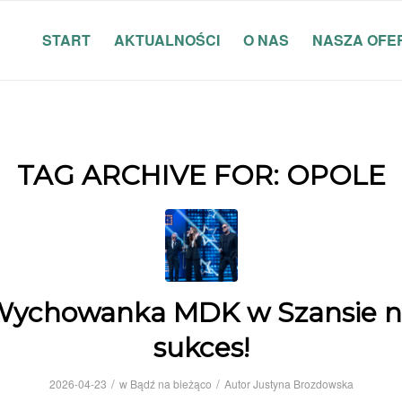
START
AKTUALNOŚCI
O NAS
NASZA OFE
TAG ARCHIVE FOR:
OPOLE
ychowanka MDK w Szansie 
sukces!
/
/
2026-04-23
w
Bądź na bieżąco
Autor
Justyna Brozdowska