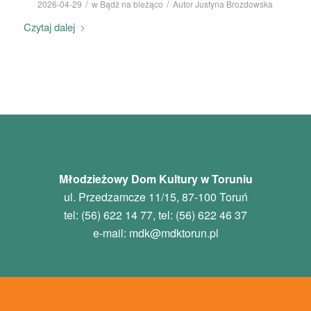
/
/
2026-04-29
w
Bądź na bieżąco
Autor
Justyna Brozdowska
Czytaj dalej
Młodzieżowy Dom Kultury w Toruniu
ul. Przedzamcze 11/15, 87-100 Toruń
tel: (56) 622 14 77, tel: (56) 622 46 37
e-mail:
mdk
@mdktorun.pl