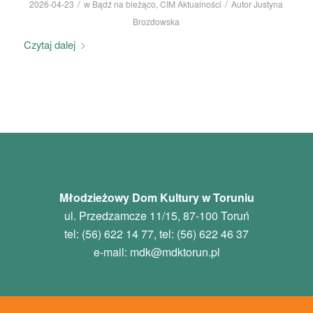
/
/
2026-04-23
w
Bądź na bieżąco
,
CIM Aktualności
Autor
Justyna
Brozdowska
Czytaj dalej
Młodzieżowy Dom Kultury w Toruniu
ul. Przedzamcze 11/15, 87-100 Toruń
tel: (56) 622 14 77, tel: (56) 622 46 37
e-mail:
mdk
@mdktorun.pl