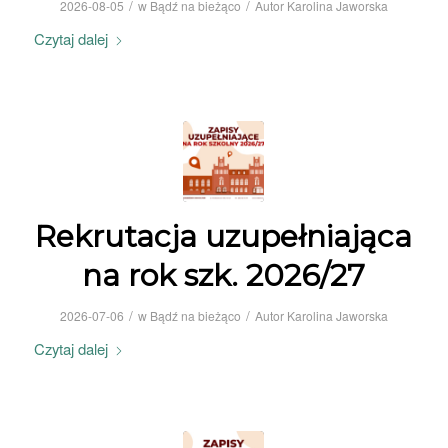
/
/
2026-08-05
w
Bądź na bieżąco
Autor
Karolina Jaworska
Czytaj dalej
Rekrutacja uzupełniająca
na rok szk. 2026/27
/
/
2026-07-06
w
Bądź na bieżąco
Autor
Karolina Jaworska
Czytaj dalej