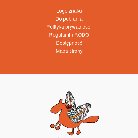
Logo znaku
Do pobrania
Polityka prywatności
Regulamin RODO
Dostępność
Mapa strony