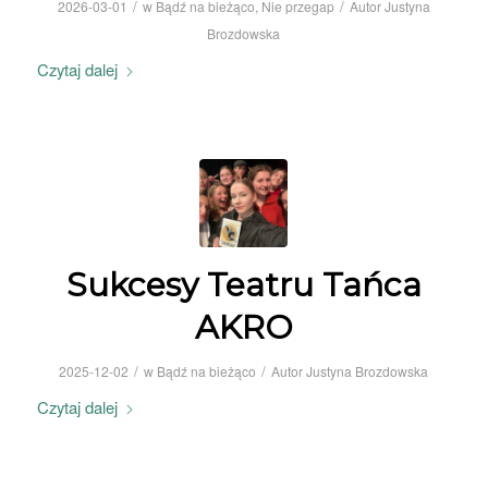
/
/
2026-03-01
w
Bądź na bieżąco
,
Nie przegap
Autor
Justyna
Brozdowska
Czytaj dalej
Sukcesy Teatru Tańca
AKRO
/
/
2025-12-02
w
Bądź na bieżąco
Autor
Justyna Brozdowska
Czytaj dalej