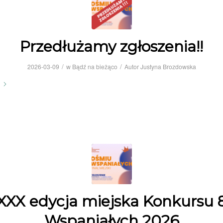
Przedłużamy zgłoszenia!!
/
/
2026-03-09
w
Bądź na bieżąco
Autor
Justyna Brozdowska
XXX edycja miejska Konkursu 
Wspaniałych 2026