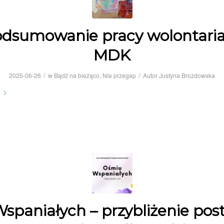
dsumowanie pracy wolontari
MDK
/
/
2025-06-26
w
Bądź na bieżąco
,
Nie przegap
Autor
Justyna Brozdowska
Wspaniałych – przybliżenie post