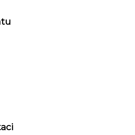
atu
aci