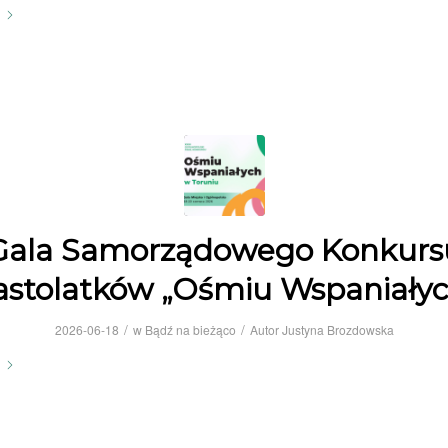
Gala Samorządowego Konkurs
astolatków „Ośmiu Wspaniałyc
/
/
2026-06-18
w
Bądź na bieżąco
Autor
Justyna Brozdowska