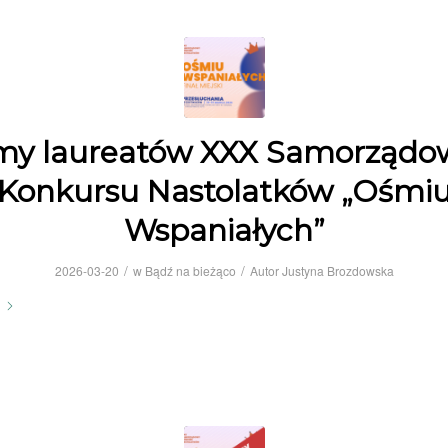
my laureatów XXX Samorządo
Konkursu Nastolatków „Ośmi
Wspaniałych”
/
/
2026-03-20
w
Bądź na bieżąco
Autor
Justyna Brozdowska