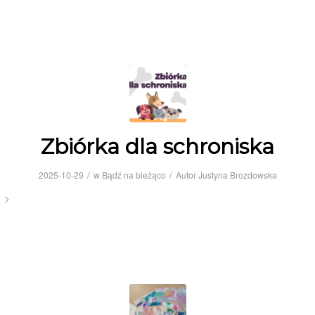
Zbiórka dla schroniska
/
/
2025-10-29
w
Bądź na bieżąco
Autor
Justyna Brozdowska