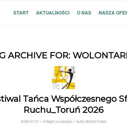
START
AKTUALNOŚCI
O NAS
NASZA OFE
G ARCHIVE FOR:
WOLONTAR
tiwal Tańca Współczesnego Sf
Ruchu_Toruń 2026
/
/
2026-07-01
w
Bądź na bieżąco
Autor
Michał Fudali