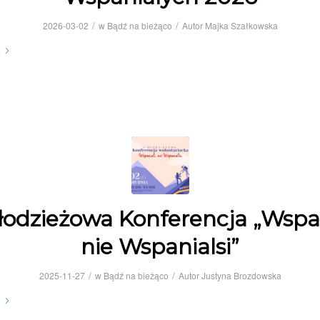
/
/
2026-03-02
w
Bądź na bieżąco
Autor
Majka Szałkowska
Młodzieżowa Konferencja „Wspan
nie Wspanialsi”
/
/
2025-11-27
w
Bądź na bieżąco
Autor
Justyna Brozdowska