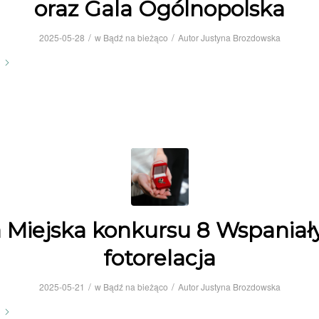
oraz Gala Ogólnopolska
/
/
2025-05-28
w
Bądź na bieżąco
Autor
Justyna Brozdowska
 Miejska konkursu 8 Wspaniał
fotorelacja
/
/
2025-05-21
w
Bądź na bieżąco
Autor
Justyna Brozdowska