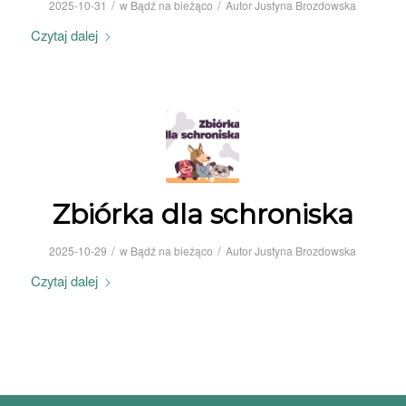
/
/
2025-10-31
w
Bądź na bieżąco
Autor
Justyna Brozdowska
Czytaj dalej
Zbiórka dla schroniska
/
/
2025-10-29
w
Bądź na bieżąco
Autor
Justyna Brozdowska
Czytaj dalej