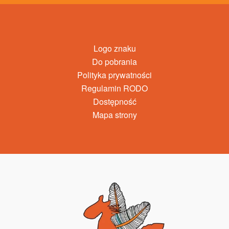
Logo znaku
Do pobrania
Polityka prywatności
Regulamin RODO
Dostępność
Mapa strony