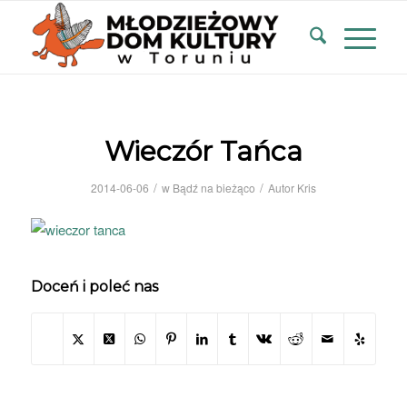
Wieczór Tańca
/
/
2014-06-06
w
Bądź na bieżąco
Autor
Kris
Doceń i poleć nas