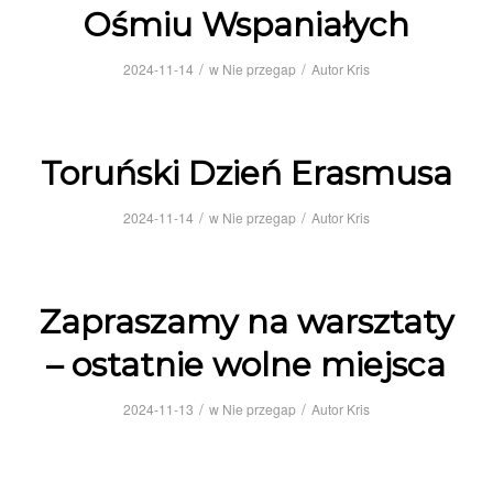
Ośmiu Wspaniałych
/
/
2024-11-14
w
Nie przegap
Autor
Kris
Toruński Dzień Erasmusa
/
/
2024-11-14
w
Nie przegap
Autor
Kris
Zapraszamy na warsztaty
– ostatnie wolne miejsca
/
/
2024-11-13
w
Nie przegap
Autor
Kris