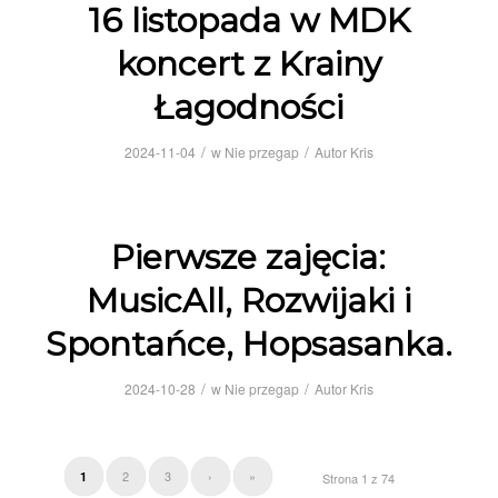
16 listopada w MDK
koncert z Krainy
Łagodności
/
/
2024-11-04
w
Nie przegap
Autor
Kris
Pierwsze zajęcia:
MusicAll, Rozwijaki i
Spontańce, Hopsasanka.
/
/
2024-10-28
w
Nie przegap
Autor
Kris
2
3
›
»
1
Strona 1 z 74