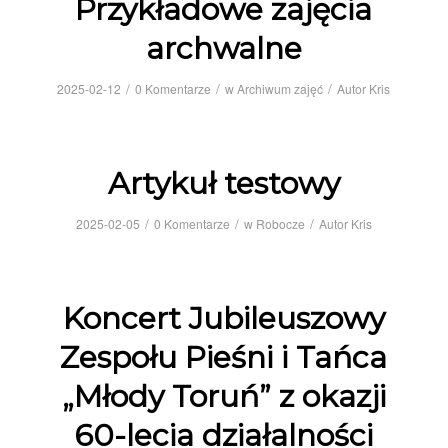
Przykładowe zajęcia
archwalne
/
/
/
2025-02-12
0 Komentarze
w
Archiwum zajęć
Autor
Kris
Artykuł testowy
/
/
/
2025-02-05
0 Komentarze
w
Robocze
Autor
Kris
Koncert Jubileuszowy
Zespołu Pieśni i Tańca
„Młody Toruń” z okazji
60-lecia działalności