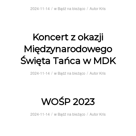
/
/
2024-11-14
w
Bądź na bieżąco
Autor
Kris
Koncert z okazji
Międzynarodowego
Święta Tańca w MDK
/
/
2024-11-14
w
Bądź na bieżąco
Autor
Kris
WOŚP 2023
/
/
2024-11-14
w
Bądź na bieżąco
Autor
Kris