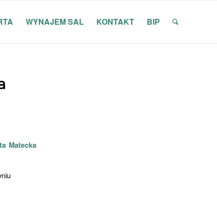
RTA
WYNAJEM SAL
KONTAKT
BIP
a
ta Matecka
yniu