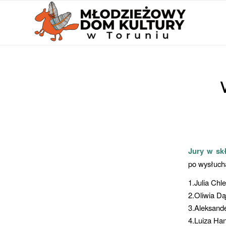
Jury w sk
po wysłucha
1.Julia Ch
2.Oliwia D
3.Aleksand
4.Luiza Ha