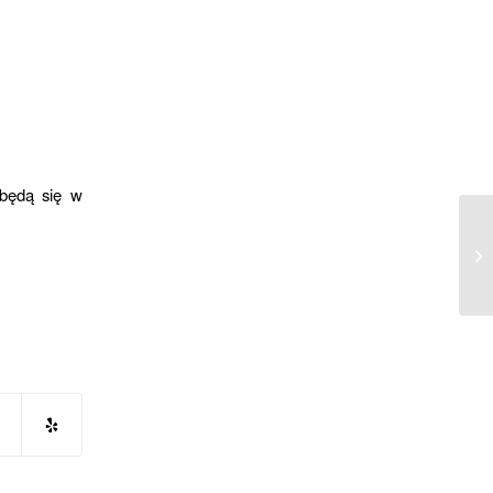
dbędą się w
WI