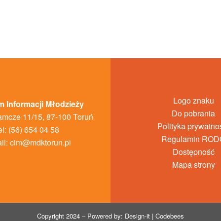
Logo znaku
 Informacji Młodzieży
Do pobrania
amcze 11/15, 87-100 Toruń
Polityka prywatno
el: (56) 654 04 58
Regulamin ROD
il:
cim@mdktorun.pl
Dostępność
Mapa strony
Copyright 2024 – Powered by: Design-it | Codebees