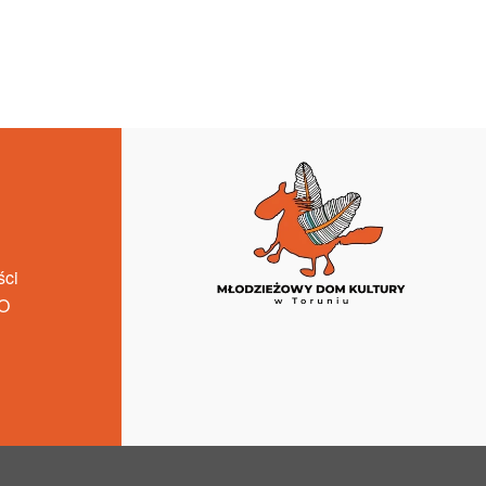
ści
O