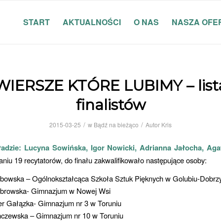
START
AKTUALNOŚCI
O NAS
NASZA OFE
WIERSZE KTÓRE LUBIMY – list
finalistów
/
/
2015-03-25
w
Bądź na bieżąco
Autor
Kris
ładzie: Lucyna Sowińska, Igor Nowicki, Adrianna Jałocha, Aga
niu 19 recytatorów, do finału zakwalifikowało następujące osoby:
lebowska – Ogólnokształcąca Szkoła Sztuk Pięknych w Golubiu-Dobrz
ąbrowska- Gimnazjum w Nowej Wsi
er Gałązka- Gimnazjum nr 3 w Toruniu
nczewska – Gimnazjum nr 10 w Toruniu