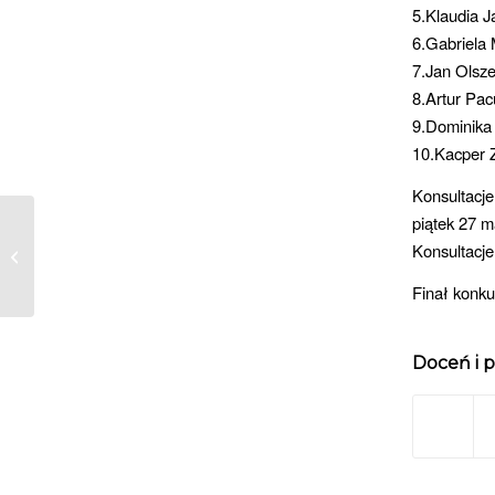
5.Klaudia 
6.Gabriela 
7.Jan Olsz
8.Artur Pac
9.Dominika
10.Kacper 
Konsultacj
piątek 27 m
CENTRUM INFORMACJI
Konsultacj
MŁODZIEŻY zaprasza
Finał konk
Doceń i p