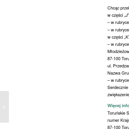
Chcąc prze
w części „J”
– w rubryc
– w rubryce
w części „K
– w rubryc
Młodzieżow
87-100 Tor
ul. Przedz
Nazwa Gru
– w rubryce
Serdeczni
zwiększenie
NADZIEJA w BETLEJEM – koncert
Więcej inf
charytatywny
Toruńskie 
numer Kraj
87-100 Tor