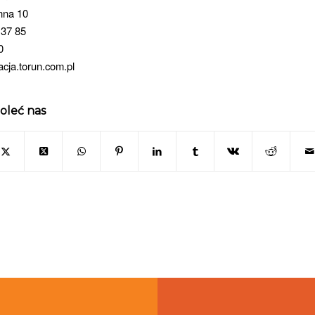
nna 10
 37 85
0
cja.torun.com.pl
oleć nas