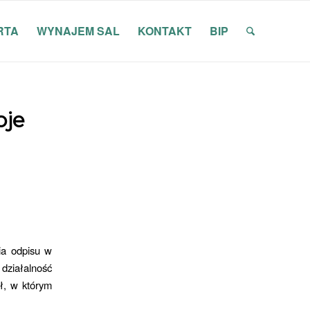
RTA
WYNAJEM SAL
KONTAKT
BIP
oje
ia odpisu w
ziałalność
ł, w którym