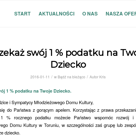
START
AKTUALNOŚCI
O NAS
NASZA OFE
zekaż swój 1 % podatku na Tw
Dziecko
/
/
2016-01-11
w
Bądź na bieżąco
Autor
Kris
ój 1 % podatku na Twoje Dziecko.
zice i Sympatycy Młodzieżowego Domu Kultury,
ię do Państwa z gorącym apelem. Korzystając z prawa przekazan
 1 % rocznego podatku możecie Państwo wspomóc rozwój i d
ego Domu Kultury w Toruniu, w szczególności zaś grupę lub zespó
e dziecko.