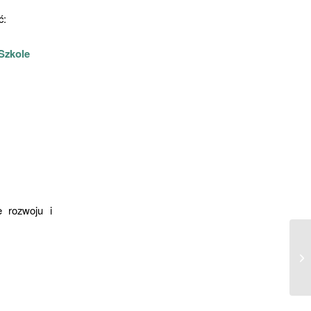
ć:
Szkole
 rozwoju i
At