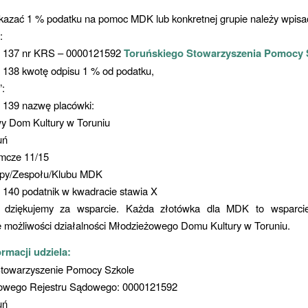
kazać 1 % podatku na pomoc MDK lub konkretnej grupie należy wpisa
:
e 137 nr KRS – 0000121592
Toruńskiego Stowarzyszenia Pomocy 
 138 kwotę odpisu 1 % od podatku,
”:
e 139 nazwę placówki:
y Dom Kultury w Toruniu
uń
amcze 11/15
py/Zespołu/Klubu MDK
 140 podatnik w kwadracie stawia X
e dziękujemy za wsparcie. Każda złotówka dla MDK to wsparcie
 możliwości działalności Młodzieżowego Domu Kultury w Toruniu.
ormacji udziela:
Stowarzyszenie Pomocy Szkole
owego Rejestru Sądowego: 0000121592
uń