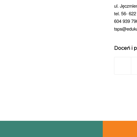
ul. Jęczmie
tel. 56- 622
604 939 79
tsps@eduka
Doceń i p