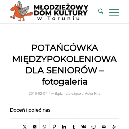
POTAŃCÓWKA
MIĘDZYPOKOLENIOWA
DLA SENIORÓW –
fotogaleria
/
/
2016-02-07
w
Bądź na bieżąco
Autor
Kris
Doceń i poleć nas