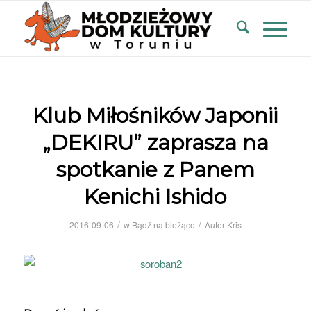
Klub Miłośników Japonii
„DEKIRU” zaprasza na
spotkanie z Panem
Kenichi Ishido
/
/
2016-09-06
w
Bądź na bieżąco
Autor
Kris