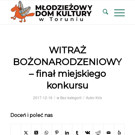
WITRAŻ
BOŻONARODZENIOWY
– finał miejskiego
konkursu
/
/
2017-12-16
w
Bez kategorii
Autor
Kris
Doceń i poleć nas