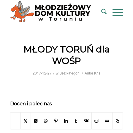
MŁODY TORUŃ dla
WOŚP
/
/
2017-12-27
w
Bez kategorii
Autor
Kris
Doceń i poleć nas