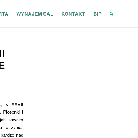
RTA
WYNAJEM SAL
KONTAKT
BIP
II
E
DĘ w XXVII
iosenki i
jak zawsze
u” otrzymał
 bardzo nas