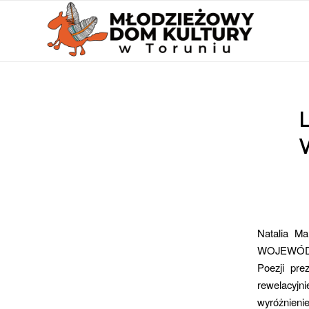
L
Natalia M
WOJEWÓDZ
Poezji pre
rewelacyjn
wyróżnieni