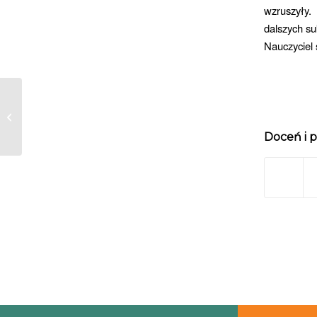
wzruszyły
dalszych s
Nauczyciel
STUDIO P w Teatrze Jaracza
Doceń i p