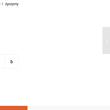
 i życzymy
Ko