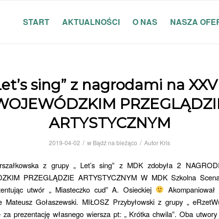
START
AKTUALNOŚCI
O NAS
NASZA OFE
et’s sing” z nagrodami na XXV
WOJEWÓDZKIM PRZEGLĄDZI
ARTYSTYCZNYM
/
/
2019-04-02
w
Bądź na bieżąco
Autor
Kris
arszałkowska z grupy „ Let’s sing” z MDK zdobyła 2 NAGRO
KIM PRZEGLĄDZIE ARTYSTYCZNYM W MDK Szkolna Scena P
zentując utwór „ Miasteczko cud” A. Osieckiej
Akompaniował 
ie Mateusz Gołaszewski. MIŁOSZ Przybyłowski z grupy „ eRzetW
e za prezentację własnego wiersza pt: „ Krótka chwila”. Oba utwory