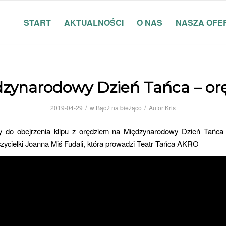
START
AKTUALNOŚCI
O NAS
NASZA OFE
zynarodowy Dzień Tańca – or
/
/
2019-04-29
w
Bądź na bieżąco
Autor
Kris
 do obejrzenia klipu z orędziem na Międzynarodowy Dzień Tańca
zycielki Joanna Miś Fudali, która prowadzi Teatr Tańca AKRO