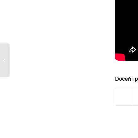
Międzynarodowe Święto Tańca w
MDK
Doceń i p