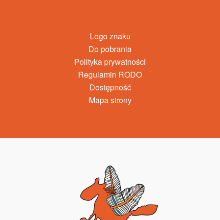
Logo znaku
Do pobrania
Polityka prywatności
Regulamin RODO
Dostępność
Mapa strony