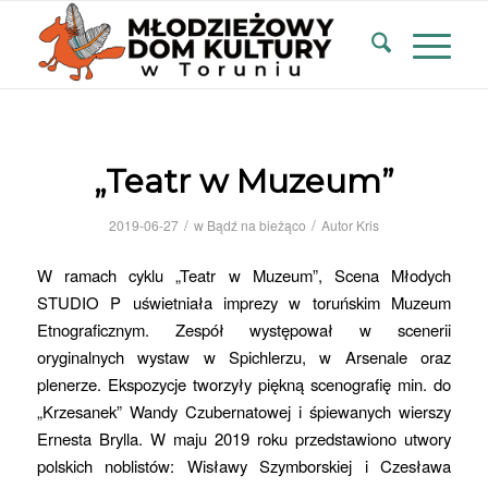
„Teatr w Muzeum”
/
/
2019-06-27
w
Bądź na bieżąco
Autor
Kris
W ramach cyklu „Teatr w Muzeum”, Scena Młodych
STUDIO P uświetniała imprezy w toruńskim Muzeum
Etnograficznym. Zespół występował w scenerii
oryginalnych wystaw w Spichlerzu, w Arsenale oraz
plenerze. Ekspozycje tworzyły piękną scenografię min. do
„Krzesanek” Wandy Czubernatowej i śpiewanych wierszy
Ernesta Brylla. W maju 2019 roku przedstawiono utwory
polskich noblistów: Wisławy Szymborskiej i Czesława