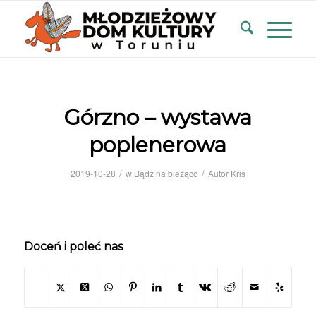
Górzno – wystawa
poplenerowa
/
/
2019-10-28
w
Bądź na bieżąco
Autor
Kris
Doceń i poleć nas