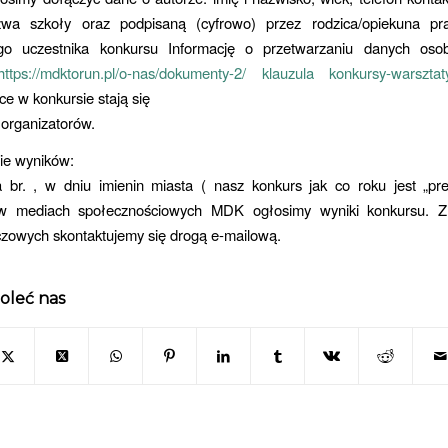
zwa szkoły oraz podpisaną (cyfrowo) przez rodzica/opiekuna p
ego uczestnika konkursu Informację o przetwarzaniu danych os
tps://mdktorun.pl/o-nas/dokumenty-2/ klauzula konkursy-warsztat
ce w konkursie stają się
organizatorów.
ie wyników:
 br. , w dniu imienin miasta ( nasz konkurs jak co roku jest „pr
 w mediach społecznościowych MDK ogłosimy wyniki konkursu. Z
czowych skontaktujemy się drogą e-mailową.
oleć nas