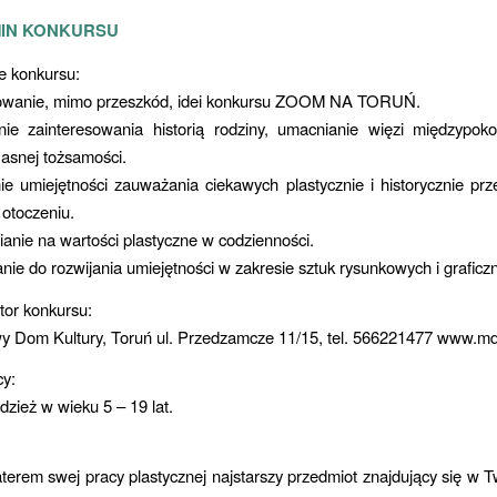
IN KONKURSU
le konkursu:
owanie, mimo przeszkód, idei konkursu ZOOM NA TORUŃ.
anie zainteresowania historią rodziny, umacnianie więzi międzypoko
asnej tożsamości.
ie umiejętności zauważania ciekawych plastycznie i historycznie p
 otoczeniu.
ianie na wartości plastyczne w codzienności.
anie do rozwijania umiejętności w zakresie sztuk rysunkowych i graficz
tor konkursu:
y Dom Kultury, Toruń ul. Przedzamcze 11/15, tel. 566221477 www.md
cy:
dzież w wieku 5 – 19 lat.
erem swej pracy plastycznej najstarszy przedmiot znajdujący się w