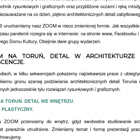
chnik rysunkowych i graficznych oraz przybliżone oczami i ręką młod
 niezauważane na co dzień, piękno architektonicznych detali zabytkowe
0 uruchamiamy nasz ZOOM w nieco zmienionej formie. Jak wszystkie
czasu pandemii rozegra się w internecie: na stronie www, Facebooku i
ego Domu Kultury. Obejmie dwie grupy wydarzeń.
OM NA TORUŃ, DETAL W ARCHITEKTURZE M
SCENCJE.
diach, w kilku sekwencjach pokażemy najciekawsze prace z ubiegłyc
okiemu gronu szansę podziwiania architektonicznych detali Torunia 
ych jednocześnie tylu rozwiązań rysunkowych i graficznych.
 NA TORUŃ. DETAL WE WNĘTRZU.
 PLASTYCZNY.
y ZOOM przenosimy do wnętrz, gdyż swobodne studiowanie arch
est poważnie utrudnione. Zmieniamy temat i formę prezentacji prac
chowujemy.