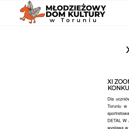
XI ZOO
KONKU
Dla ucznió
Toruniu w 
sportreto
DETAL W A
wystawą w 