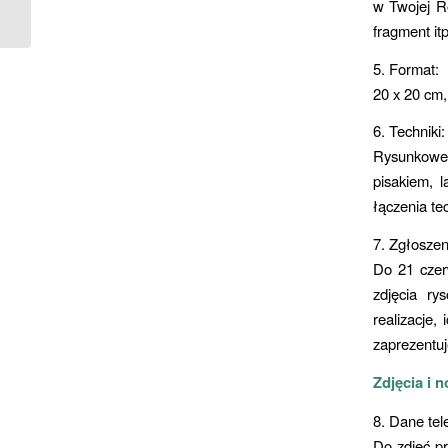
Patrycja Podgórska
w Twojej Ro
fragment it
5. Format:
20 x 20 cm,
6. Techniki:
Rysunkowe 
pisakiem, 
łączenia te
7. Zgłoszen
Do 21 czer
zdjęcia ry
realizacje,
zaprezentu
Zdjęcia i 
8. Dane tel
Do zdjęć pr