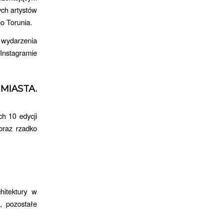
ych artystów
go Torunia.
 wydarzenia
 Instagramie
IASTA.
h 10 edycji
oraz rzadko
itektury w
, pozostałe