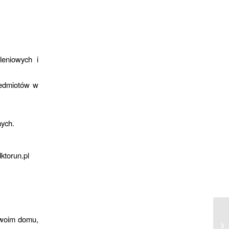
leniowych i
rzedmiotów w
nych.
ktorun.pl
 Twoim domu,
Sc