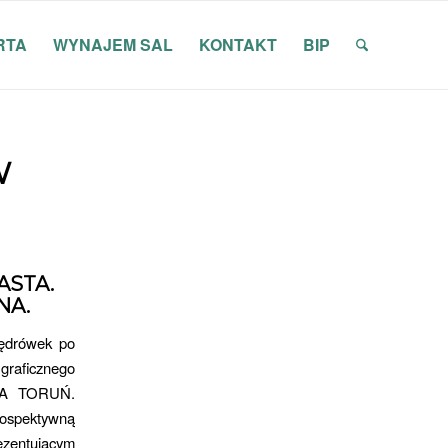
RTA
WYNAJEM SAL
KONTAKT
BIP
W
ASTA.
NA.
wędrówek po
graficznego
 NA TORUŃ.
ospektywną
ezentującym