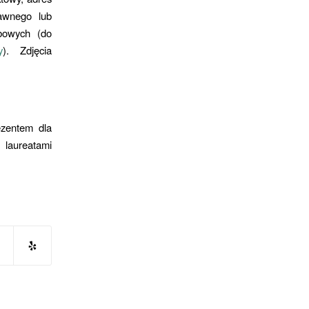
rawnego lub
obowych (do
y
). Zdjęcia
ezentem dla
 laureatami