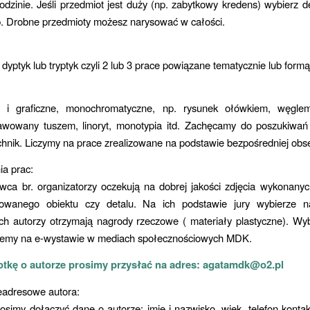
dzinie. Jeśli przedmiot jest duży (np. zabytkowy kredens) wybierz de
p. Drobne przedmioty możesz narysować w całości.
 dyptyk lub tryptyk czyli 2 lub 3 prace powiązane tematycznie lub formą
i graficzne, monochromatyczne, np. rysunek ołówkiem, węglem
lawowany tuszem, linoryt, monotypia itd. Zachęcamy do poszukiwań
chnik. Liczymy na prace zrealizowane na podstawie bezpośredniej obse
ia prac:
wca br. organizatorzy oczekują na dobrej jakości zdjęcia wykonanyc
sowanego obiektu czy detalu. Na ich podstawie jury wybierze n
 ich autorzy otrzymają nagrody rzeczowe ( materiały plastyczne). W
jemy na e-wystawie w mediach społecznościowych MDK.
notkę o autorze prosimy przysłać na adres: agatamdk@o2.pl
eadresowe autora:
osimy dołączyć dane o autorze: imię i nazwisko, wiek, telefon konta