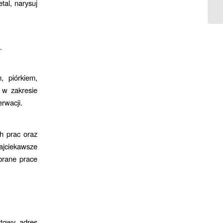
pi
tal, narysuj
.
, piórkiem,
 w zakresie
rwacji.
h prac oraz
ajciekawsze
ybrane prace
ktowy, adres