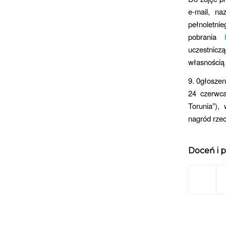
e-mail, na
pełnoletni
pobrania
ht
uczestniczą
własnością 
9. 0głoszen
24 czerwca
Torunia”),
nagród rze
Doceń i p