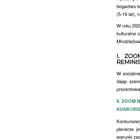
bogactwo te
(5-19 lat),
W roku 202
kulturalne 
Młodzieżow
I. ZO
REMINI
W socialme
dając szer
prezentowan
II. ZOOM
KONKURS
Konkursow
plenerze j
warunki za