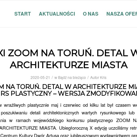
START
AKTUALNOŚCI
O NAS
NASZA OFE
XI ZOOM NA TORUŃ. DETAL 
ARCHITEKTURZE MIASTA
/
/
2020-05-21
w
Bądź na bieżąco
Autor
Kris
M NA TORUŃ. DETAL W ARCHITEKTURZE MI
RS PLASTYCZNY – WERSJA ZMODYFIKOWA
w wrażliwych plastycznie maj i czerwiec od kilku lat był czasem 
poszukiwaniu detali architektonicznych wartych rysunkowego lub 
wania w ramach wojewódzkiego konkursu plastycznego ZOOM
RCHITEKTURZE MIASTA. Ubiegłoroczną X edycję uczciliśmy retr
Centrum Kultury Dwór Artusa oraz jubileuszowym wydawnictwem pr