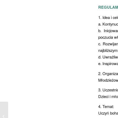
REGULAM
1. Idea i ce
a. Kontynu
b. Inicjow
poczucia wł
c. Rozwijan
najbliższym
d. Uwrażliw
e. Inspirow
2. Organiza
Młodzieżow
3. Uczestni
Dzieci i mło
4. Temat:
Uczyń bohat
Scena Młodych STUDIO P. –