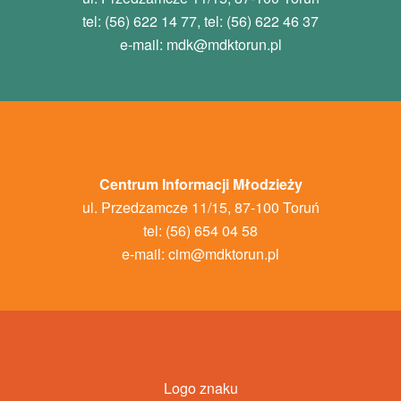
tel: (56) 622 14 77, tel: (56) 622 46 37
e-mail:
mdk
@mdktorun.pl
Centrum Informacji Młodzieży
ul. Przedzamcze 11/15, 87-100 Toruń
tel: (56) 654 04 58
e-mail:
cim@mdktorun.pl
Logo znaku