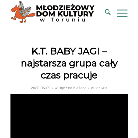
K.T. BABY JAGI –
najstarsza grupa cały
czas pracuje
/
/
2020-06-09
w
Bądź na bieżąco
Autor
Kris