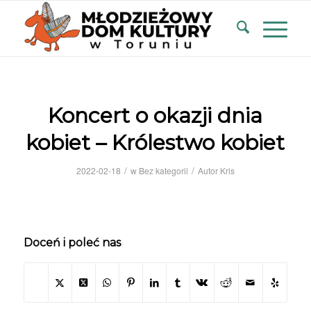
Koncert o okazji dnia
kobiet – Królestwo kobiet
/
/
2022-02-18
w
Bez kategorii
Autor
Kris
Doceń i poleć nas