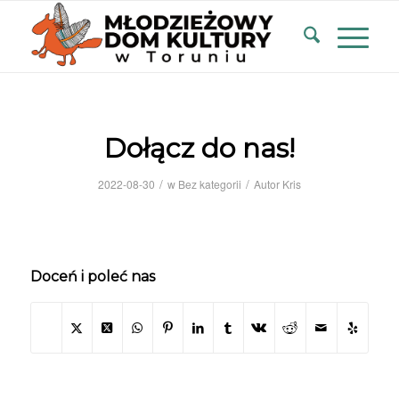
Dołącz do nas!
/
/
2022-08-30
w
Bez kategorii
Autor
Kris
Doceń i poleć nas