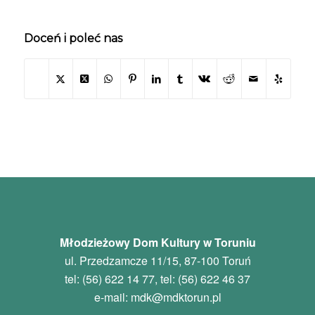
Doceń i poleć nas
Młodzieżowy Dom Kultury w Toruniu
ul. Przedzamcze 11/15, 87-100 Toruń
tel: (56) 622 14 77, tel: (56) 622 46 37
e-mail:
mdk
@mdktorun.pl