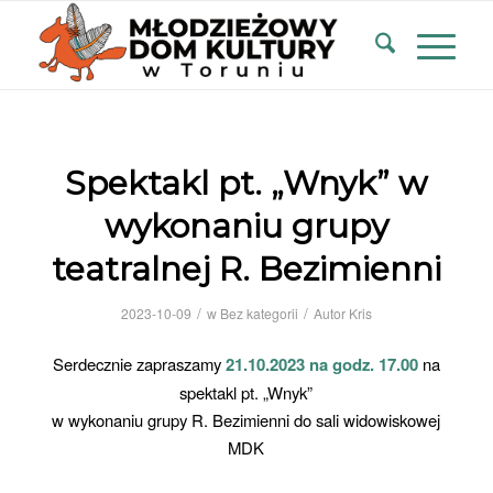
Spektakl pt. „Wnyk” w
wykonaniu grupy
teatralnej R. Bezimienni
/
/
2023-10-09
w
Bez kategorii
Autor
Kris
Serdecznie zapraszamy
21.10.2023 na godz. 17.00
na
spektakl pt. „Wnyk”
w wykonaniu grupy R. Bezimienni do sali widowiskowej
MDK