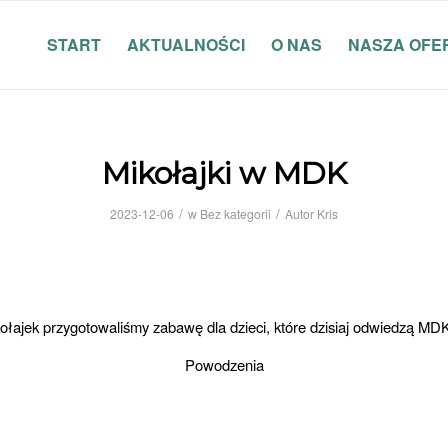
START
AKTUALNOŚCI
O NAS
NASZA OFE
Mikołajki w MDK
/
/
2023-12-06
w
Bez kategorii
Autor
Kris
kołajek przygotowaliśmy zabawę dla dzieci, które dzisiaj odwiedzą MD
Powodzenia