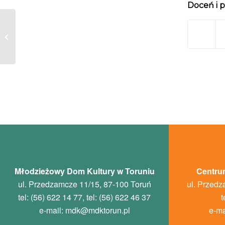
Doceń i p
Spektakl w wersji esperanckiej
„Onidevas pardoni” („Trzeba
wybaczać”)...
Młodzieżowy Dom Kultury w Toruniu
Centrum
ul. Przedzamcze 11/15, 87-100 Toruń
ul. Przedz
tel: (56) 622 14 77, tel: (56) 622 46 37
t
e-mail:
mdk
@mdktorun.pl
e-ma