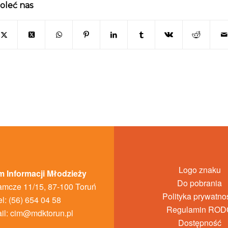
oleć nas
Logo znaku
 Informacji Młodzieży
Do pobrania
amcze 11/15, 87-100 Toruń
Polityka prywatno
el: (56) 654 04 58
Regulamin ROD
il:
cim@mdktorun.pl
Dostępność