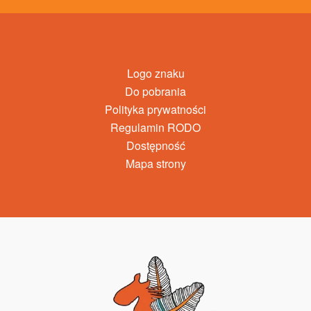
Logo znaku
Do pobrania
Polityka prywatności
Regulamin RODO
Dostępność
Mapa strony