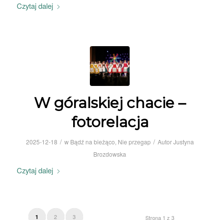
Czytaj dalej
W góralskiej chacie –
fotorelacja
/
/
2025-12-18
w
Bądź na bieżąco
,
Nie przegap
Autor
Justyna
Brozdowska
Czytaj dalej
2
3
1
Strona 1 z 3