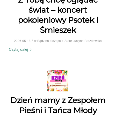
świat – koncert
pokoleniowy Psotek i
Śmieszek
/
/
2026-05-18
w
Bądź na bieżąco
Autor
Justyna Brozdowska
Czytaj dalej
Dzień mamy z Zespołem
Pieśni i Tańca Młody