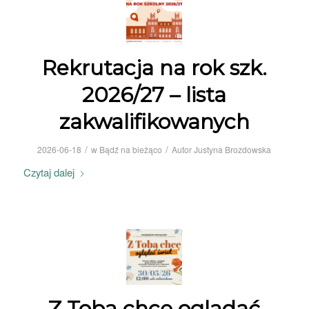
Rekrutacja na rok szk.
2026/27 – lista
zakwalifikowanych
/
/
2026-06-18
w
Bądź na bieżąco
Autor
Justyna Brozdowska
Czytaj dalej
Z Tobą chcę oglądać