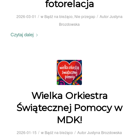
fotorelacja
/
/
2026-03-01
w
Bądź na bieżąco
,
Nie przegap
Autor
Justyna
Brozdowska
Czytaj dalej
Wielka Orkiestra
Świątecznej Pomocy w
MDK!
/
/
2026-01-15
w
Bądź na bieżąco
Autor
Justyna Brozdowska