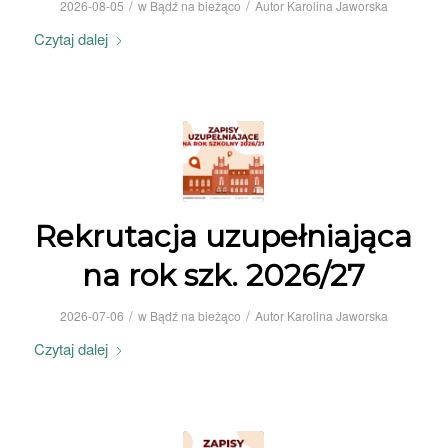
/
/
2026-08-05
w
Bądź na bieżąco
Autor
Karolina Jaworska
Czytaj dalej
Rekrutacja uzupełniająca
na rok szk. 2026/27
/
/
2026-07-06
w
Bądź na bieżąco
Autor
Karolina Jaworska
Czytaj dalej